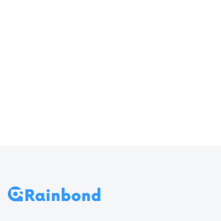
器输入
访问 Rainbond
70
导