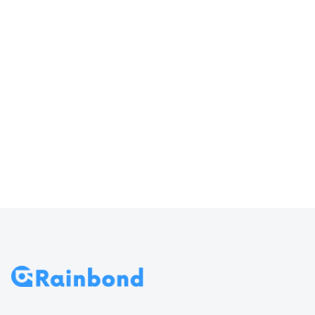
器输入
访问 Rainbond
70
导