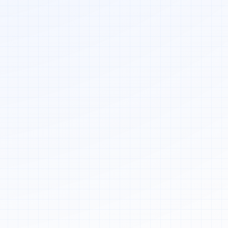
持独享和共享，适合多团队协作。
队权限管理，兼顾安全性与交付效率。
Rainbond vs Rancher
对比 Rainbond 与 Rancher 在多集群治理和应
用交付上的差异。