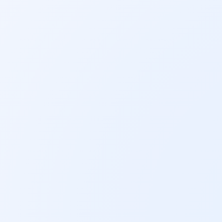
Rainbond 关注的不是只做集群列表管理，而
入，再按应用维度完成部署、迁移和持续更新。
对于需要同时管理私有云、公有云和混合云资源的企
型和应用模型减少跨团队沟通成本。
如果你正在寻找覆盖多集群接入、跨环境交付、应
Kubernetes 多集群管理
混合云与私有云统一纳管
团队权限和资源隔离