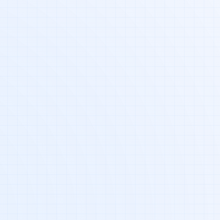
商或不同机房的 Kubernetes 集群统一接
低集群异构带来的操作复杂度，并通过统一的权限模
inbond 在多集群场景中的核心能力。