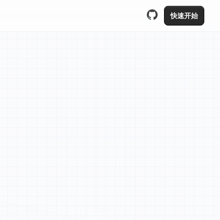
快速开始
级多云管理
不必直接编写 YAML，也能实现跨集群部署、安装、迁移