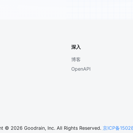
深入
博客
OpenAPI
t © 2026 Goodrain, Inc. All Rights Reserved.
京ICP备1502