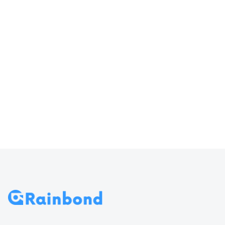
器输入
访问 Rainbond
70
导