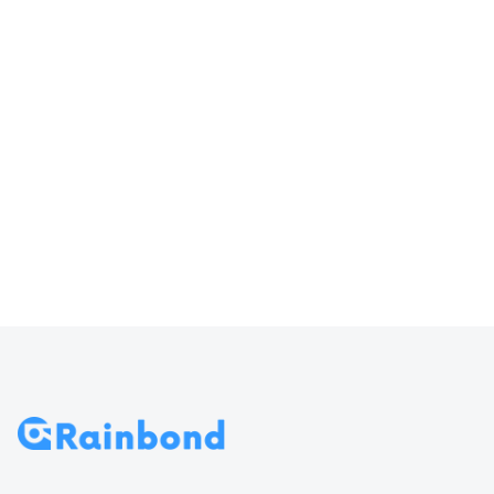
器输入
访问 Rainbond
70
导