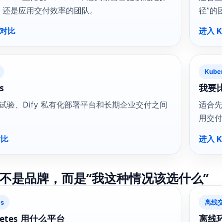
，还是应用交付效率的团队。
径”的
 对比
进入 K
Kube
s
我要比
快速试验、Dify 私有化部署平台和长期企业交付之间
适合先
。
用交
对比
进入 K
不是品牌，而是“我这种情况该选什么”
s
离线
netes 用什么平台
离线