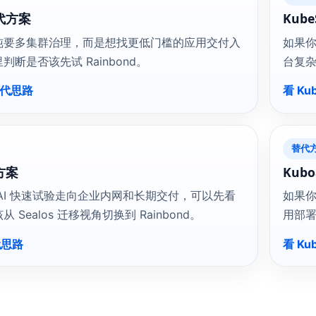
替代方案
Kub
纯要多集群治理，而是想找更低门槛的应用交付入
如果
断是否该先试 Rainbond。
台复
 替代思路
看 Ku
替代
代方案
Kub
AI 快速试验走向企业内网和长期交付，可以先看
如果你要
 Sealos 迁移视角切换到 Rainbond。
用部
替代思路
看 Ku