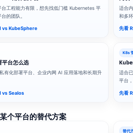
工程能力有限，想先找低门槛 Kubernetes 平
适合
平台的团队。
和多
 vs KubeSphere
先看 Ra
K8s
部署平台怎么选
Kub
y 私有化部署平台、企业内网 AI 应用落地和长期升
适合已
。
平台
 vs Sealos
先看 Ra
某个平台的替代方案
替代