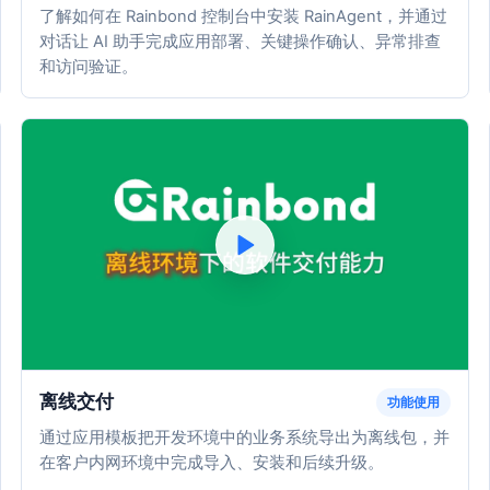
了解如何在 Rainbond 控制台中安装 RainAgent，并通过
对话让 AI 助手完成应用部署、关键操作确认、异常排查
和访问验证。
离线交付
功能使用
通过应用模板把开发环境中的业务系统导出为离线包，并
在客户内网环境中完成导入、安装和后续升级。