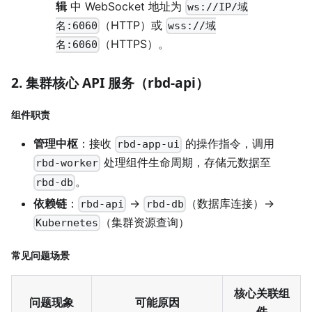
辑
中 WebSocket 地址为
ws://IP/域
（HTTP）或
名:6060
wss://域
（HTTPS）。
名:6060
2. 集群核心 API 服务（rbd-api）
组件职责
管理中枢
：接收
的操作指令，调用
rbd-app-ui
处理组件生命周期，存储元数据至
rbd-worker
。
rbd-db
依赖链
：
→
（数据库连接）→
rbd-api
rbd-db
（集群资源查询）
Kubernetes
常见问题场景
核心关联组
问题现象
可能原因
件