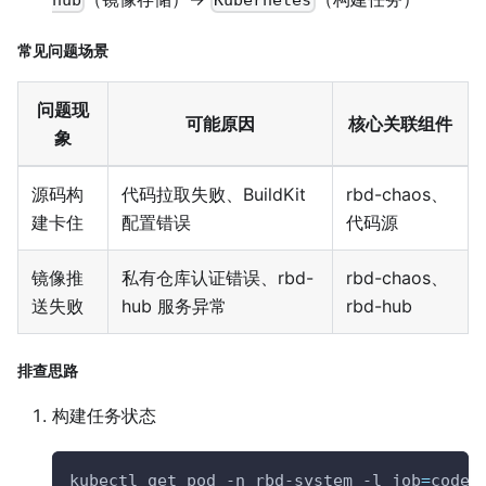
常见问题场景
问题现
可能原因
核心关联组件
象
源码构
代码拉取失败、BuildKit
rbd-chaos、
建卡住
配置错误
代码源
镜像推
私有仓库认证错误、rbd-
rbd-chaos、
送失败
hub 服务异常
rbd-hub
排查思路
构建任务状态
kubectl get pod 
-n
 rbd-system 
-l
job
=
codeb