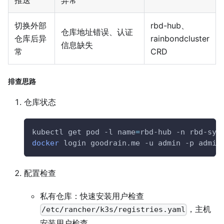
推送
异常
切换外部
rbd-hub、
仓库地址错误、认证
仓库后异
rainbondcluster
信息缺失
常
CRD
排查思路
仓库状态
kubectl get pod 
-l
name
=
rbd-hub 
-n
 rbd-sys
docker
 login goodrain.me 
-u
 admin 
-p
 admin
配置检查
私有仓库：快速安装用户检查
，主机
/etc/rancher/k3s/registries.yaml
安装用户检查