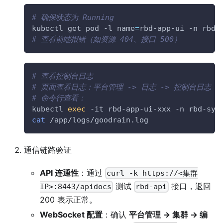
# 确保状态为 Running
kubectl get pod 
-l
name
=
rbd-app-ui 
-n
 rbd-
# 查看前端报错（如资源 404、接口 500）
# 查看控制台日志
# 页面查看日志：平台管理 -> 日志 -> 控制台日志
# 命令行查看：
kubectl 
exec
-it
 rbd-app-ui-xxx 
-n
 rbd-sys
cat
 /app/logs/goodrain.log
通信链路验证
API 连通性
：通过
curl -k https://<集群
测试
接口，返回
IP>:8443/apidocs
rbd-api
200 表示正常。
WebSocket 配置
：确认
平台管理 → 集群 → 编