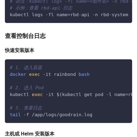
# 语法：kubectl logs -fl name=<组件名> -n rbd-sy
# 示例：查看 rbd-api 日志
kubectl logs 
-fl
name
=
rbd-api 
-n
 rbd-system
查看控制台日志
快速安装版本
# 1. 进入容器
docker
exec
-it
 rainbond 
bash
# 2. 进入 Pod
kubectl 
exec
-it
$(
kubectl get pod 
-l
name
=
rbd
# 3. 查看日志
tail
-f
 /app/logs/goodrain.log
主机或 Helm 安装版本