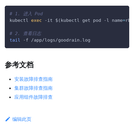
# 1. 进入 Pod
kubectl 
exec
-it
$(
kubectl get pod 
-l
name
=
rbd
# 2. 查看日志
tail
-f
 /app/logs/goodrain.log
参考文档
安装故障排查指南
集群故障排查指南
应用组件故障排查
编辑此页