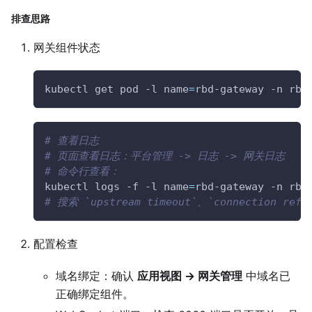
排查思路
网关组件状态
kubectl get pod 
-l
name
=
rbd-gateway 
-n
 rbd
# 查看日志
# 页面查看日志：平台管理 -> 日志 -> 网关日志
# 命令行查看：
kubectl logs 
-f
-l
name
=
rbd-gateway 
-n
 rbd
# 搜索 `upstream timeout`、`connection re
配置检查
域名绑定：确认
应用视图 → 网关管理
中域名已
正确绑定组件。