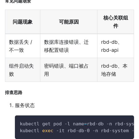
常见问题场景
核心关联组
问题现象
可能原因
件
数据丢失 /
数据库连接错误、迁
rbd-db、
不一致
移配置错误
rbd-api
组件启动失
密码错误、端口被占
rbd-db、本
败
用
地存储
排查思路
服务状态
kubectl get pod 
-l
name
=
rbd-db 
-n
 rbd-syst
kubectl 
exec
-it
 rbd-db-0 
-n
 rbd-system --