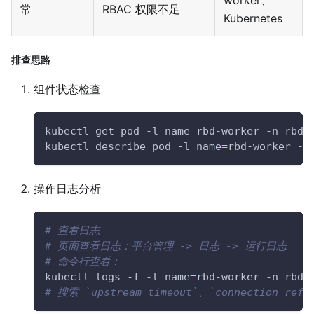
worker、
常
RBAC 权限不足
Kubernetes
排查思路
组件状态检查
kubectl get pod 
-l
name
=
rbd-worker 
-n
 rbd-
kubectl describe pod 
-l
name
=
rbd-worker 
-n
操作日志分析
# 查看日志
# 页面查看日志：平台管理 -> 日志 -> 运行日志
# 命令行查看：
kubectl logs 
-f
-l
name
=
rbd-worker 
-n
 rbd-
# 搜索 `upstream timeout`、`connection re