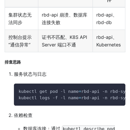
集群状态无
rbd-api 崩溃、数据库
rbd-api、
法同步
连接失败
rbd-db
控制台提示
证书不匹配、K8S API
rbd-api、
“通信异常”
Server 端口不通
Kubernetes
排查思路
服务状态与日志
kubectl get pod 
-l
name
=
rbd-api 
-n
 rbd-sys
kubectl logs 
-f
-l
name
=
rbd-api 
-n
 rbd-sys
依赖检查
数据库连接：通过
kubectl describe pod