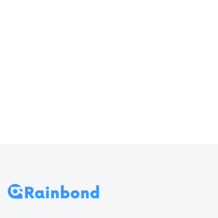
器输入
访问 Rainbond
70
导