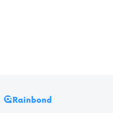
器输入
访问 Rainbond
70
导