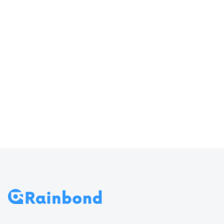
器输入
访问 Rainbond
70
导