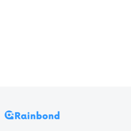
器输入
访问 Rainbond
70
导