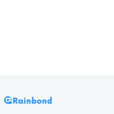
器输入
访问 Rainbond
70
导