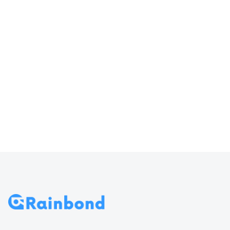
器输入
访问 Rainbond
70
导