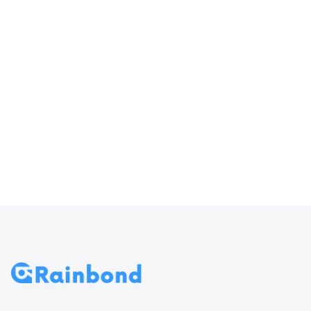
器输入
访问 Rainbond
70
导