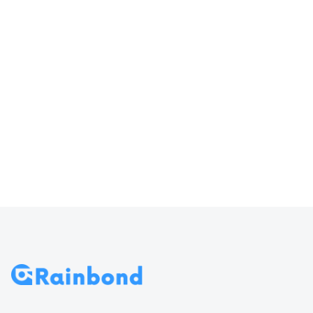
器输入
访问 Rainbond
70
导