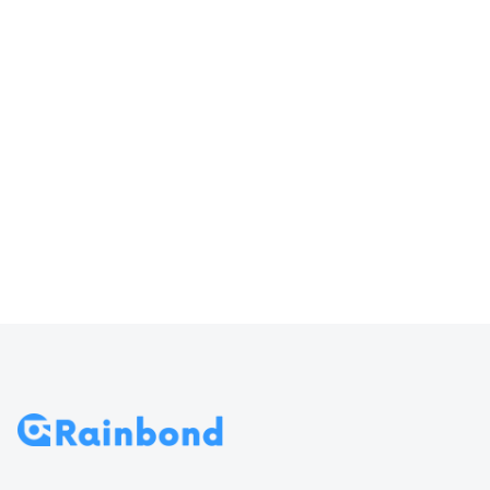
器输入
访问 Rainbond
70
导