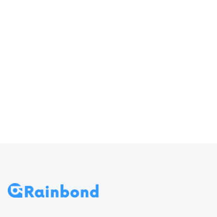
器输入
访问 Rainbond
70
导