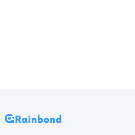
器输入
访问 Rainbond
70
导