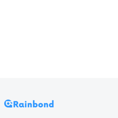
器输入
访问 Rainbond
70
导