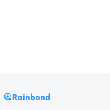
器输入
访问 Rainbond
70
导