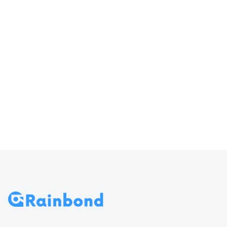
器输入
访问 Rainbond
70
导