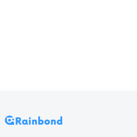
器输入
访问 Rainbond
70
导