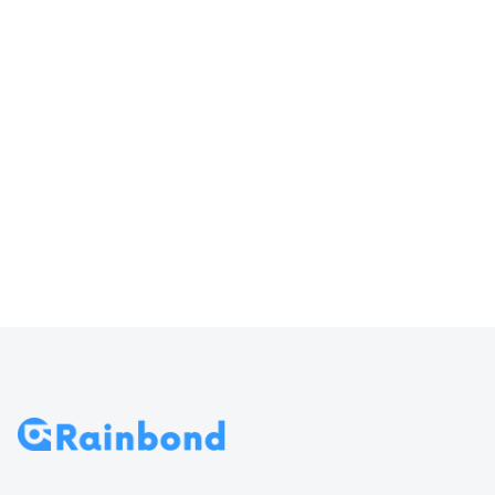
器输入
访问 Rainbond
70
导