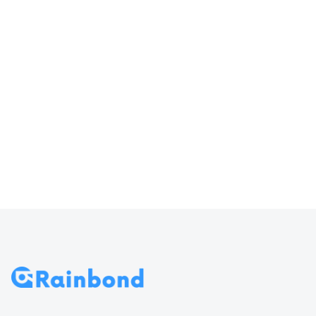
器输入
访问 Rainbond
70
导