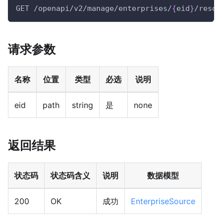
GET /openapi/v2/manage/enterprises/
{
eid
}
/resou
请求参数
名称
位置
类型
必选
说明
eid
path
string
是
none
返回结果
状态码
状态码含义
说明
数据模型
200
OK
成功
EnterpriseSource