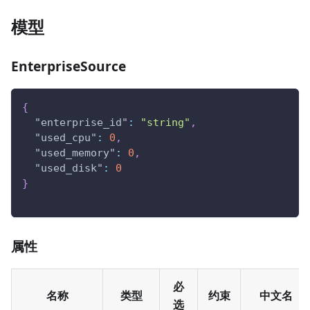
模型
EnterpriseSource
{
"enterprise_id"
:
"string"
,
"used_cpu"
:
0
,
"used_memory"
:
0
,
"used_disk"
:
0
}
属性
必
名称
类型
约束
中文名
选