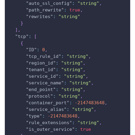
"auto_ssl_config"
:
"string"
,
"path_rewrite"
:
true
,
"rewrites"
:
"string"
}
]
,
"tcp"
:
[
{
"ID"
:
0
,
"tcp_rule_id"
:
"string"
,
"region_id"
:
"string"
,
"tenant_id"
:
"string"
,
"service_id"
:
"string"
,
"service_name"
:
"string"
,
"end_point"
:
"string"
,
"protocol"
:
"string"
,
"container_port"
:
-2147483648
,
"service_alias"
:
"string"
,
"type"
:
-2147483648
,
"rule_extensions"
:
"string"
,
"is_outer_service"
:
true