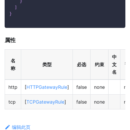
}
]
}
属性
中
名
类型
必选
约束
文
说
称
名
http
[
HTTPGatewayRule
]
false
none
no
tcp
[
TCPGatewayRule
]
false
none
no
编辑此页