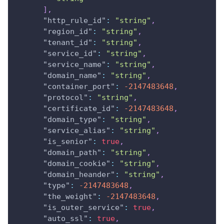
]
,
"http_rule_id"
:
"string"
,
"region_id"
:
"string"
,
"tenant_id"
:
"string"
,
"service_id"
:
"string"
,
"service_name"
:
"string"
,
"domain_name"
:
"string"
,
"container_port"
:
-2147483648
,
"protocol"
:
"string"
,
"certificate_id"
:
-2147483648
,
"domain_type"
:
"string"
,
"service_alias"
:
"string"
,
"is_senior"
:
true
,
"domain_path"
:
"string"
,
"domain_cookie"
:
"string"
,
"domain_heander"
:
"string"
,
"type"
:
-2147483648
,
"the_weight"
:
-2147483648
,
"is_outer_service"
:
true
,
"auto_ssl"
:
true
,