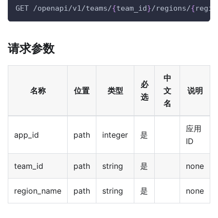
GET /openapi/v1/teams/
{
team_id
}
/regions/
{
regio
请求参数
中
必
名称
位置
类型
文
说明
选
名
应用
app_id
path
integer
是
ID
team_id
path
string
是
none
region_name
path
string
是
none