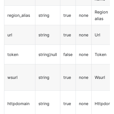
Region
region_alias
string
true
none
alias
url
string
true
none
Url
token
string¦null
false
none
Token
wsurl
string
true
none
Wsurl
httpdomain
string
true
none
Httpdoma