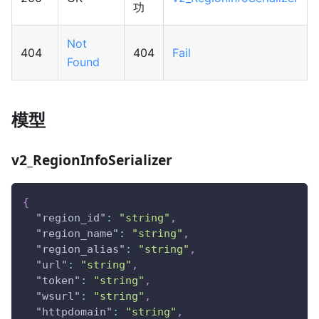
功
Not
404
404
Fail
Found
模型
v2_RegionInfoSerializer
{
"region_id"
:
"string"
,
"region_name"
:
"string"
,
"region_alias"
:
"string"
,
"url"
:
"string"
,
"token"
:
"string"
,
"wsurl"
:
"string"
,
"httpdomain"
:
"string"
,