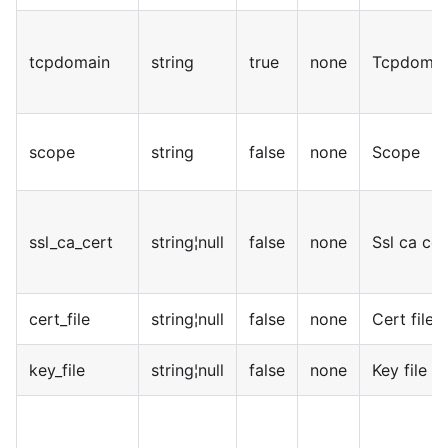
tcpdomain
string
true
none
Tcpdomai
scope
string
false
none
Scope
ssl_ca_cert
string¦null
false
none
Ssl ca cer
cert_file
string¦null
false
none
Cert file
key_file
string¦null
false
none
Key file