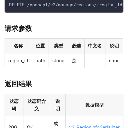
DELETE /openapi/v2/manage/regions/
{
region_id
}
请求参数
名称
位置
类型
必选
中文名
说明
region_id
path
string
是
none
返回结果
状态
状态码含
说
数据模型
码
义
明
成
200
OK
v2_RegionInfoSerializer