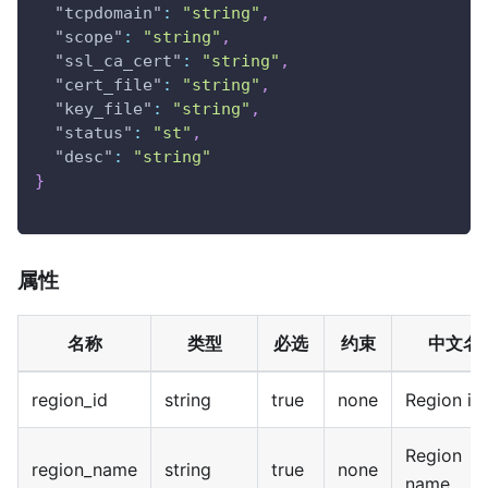
"tcpdomain"
:
"string"
,
"scope"
:
"string"
,
"ssl_ca_cert"
:
"string"
,
"cert_file"
:
"string"
,
"key_file"
:
"string"
,
"status"
:
"st"
,
"desc"
:
"string"
}
属性
名称
类型
必选
约束
中文名
region_id
string
true
none
Region id
Region
region_name
string
true
none
name