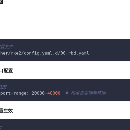
围
配置文件
cher/rke2/config.yaml.d/00-rbd.yaml
口配置
范围
-port-range
:
 20000
-
40000
# 根据需要调整范围
置生效
行