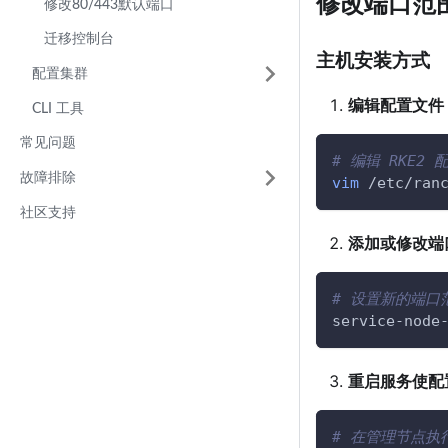
修改端口范
修改80/443默认端口
迁移控制台
主机安装方式
配置集群
编辑配置文件
CLI 工具
常见问题
# 编辑 RKE2 
故障排除
vim
 /etc/ran
社区支持
添加或修改端
# 设置新的端口
service-node
重启服务使配
# 在管理节点执