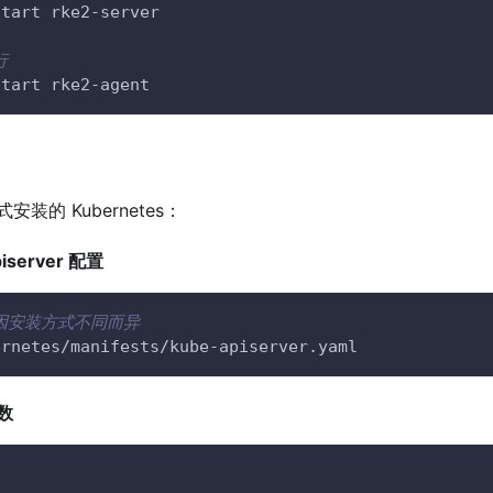
start rke2-server
行
start rke2-agent
装的 Kubernetes：
iserver 配置
因安装方式不同而异
ernetes/manifests/kube-apiserver.yaml
数