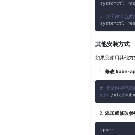
systemctl re
# 在工作节点执
systemctl re
其他安装方式
如果您使用其他方式安
修改 kube-ap
# 具体路径可能
vim
 /etc/kub
添加或修改参
spec
: