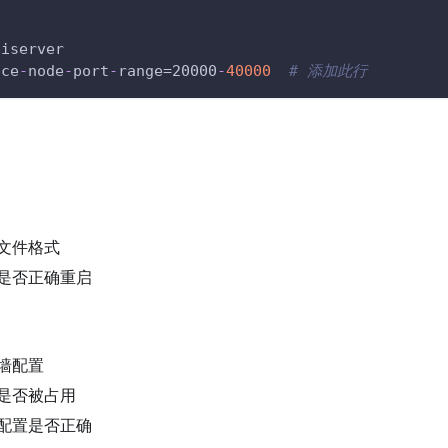
:
piserver
ice
-
node
-
port
-
range=20000
-
40000
# 添加此行
文件格式
是否正确重启
墙配置
是否被占用
配置是否正确