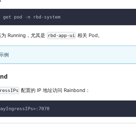
l get pod 
-n
 rbd-system
为 Running，尤其是
相关 Pod。
rbd-app-ui
示例
ond
配置的 IP 地址访问 Rainbond：
ressIPs
wayIngressIPs>:7070