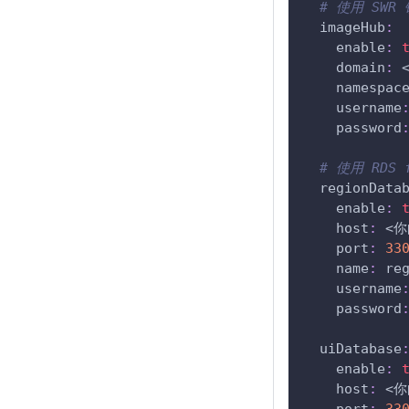
# 使用 SW
imageHub
:
enable
:
domain
:
 
namespac
username
password
# 使用 RDS
regionData
enable
:
host
:
 <
port
:
33
name
:
 re
username
password
uiDatabase
enable
:
host
:
 <
port
:
33