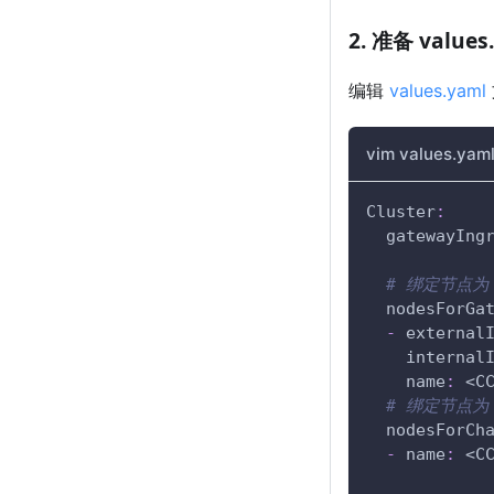
2. 准备 value
编辑
values.yaml
vim values.yam
Cluster
:
gatewayIng
# 绑定节点为 
nodesForGa
-
external
internal
name
:
 <C
# 绑定节点为 
nodesForCh
-
name
:
 <C