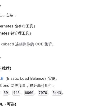
具
点上，安装：
bernetes 命令行工具）
rnetes 包管理工具）
ubectl 连接到你的 CCE 集群。
备
衡（推荐）
LB
（Elastic Load Balance）实例。
inbond 网关流量，提升高可用性。
：
、
、
、
、
。
80
443
6060
7070
8443
ySQL（可选）