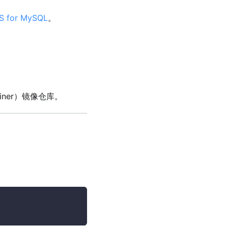
S for MySQL
。
ontainer）镜像仓库。