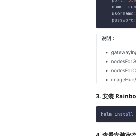
name
:
 co
username
password
说明：
gateway
nodesF
nodesF
imageHu
3. 安装 Rainb
helm 
install
4. 查看安装状