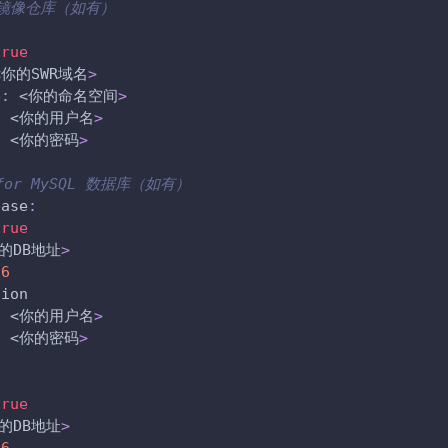
R 镜像仓库（如有）
true
<你的SWR域名
>
e
:
 <你的命名空间
>
:
 <你的用户名
>
:
 <你的密码
>
 for MySQL 数据库（如有）
base
:
true
你的DB地址
>
06
gion
:
 <你的用户名
>
:
 <你的密码
>
:
true
你的DB地址
>
06